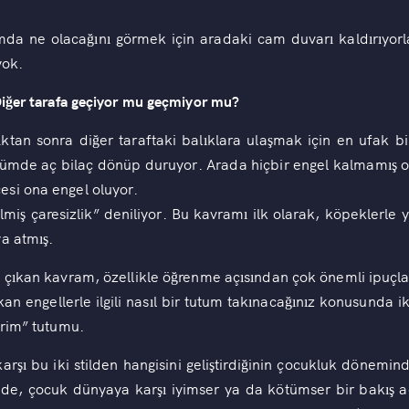
ımda ne olacağını görmek için aradaki cam duvarı kaldırıyorla
yok.
Diğer tarafa geçiyor mu geçmiyor mu?
ıktan sonra diğer taraftaki balıklara ulaşmak için en ufak 
lümde aç bilaç dönüp duruyor. Arada hiçbir engel kalmamış ol
si ona engel oluyor.
miş çaresizlik” deniliyor. Bu kavramı ilk olarak, köpeklerle 
a atmış.
 çıkan kavram, özellikle öğrenme açısından çok önemli ipuçlar
n engellerle ilgili nasıl bir tutum takınacağınız konusunda 
irim” tutumu.
rşı bu iki stilden hangisini geliştirdiğinin çocukluk döneminde
nde, çocuk dünyaya karşı iyimser ya da kötümser bir bakış açı