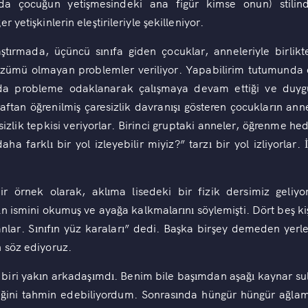
 da çocuğun yetişmesindeki ana figür kimse onun) stili
 yetişkinlerin eleştirileriyle şekilleniyor.
tırmada, üçüncü sınıfa giden çocuklar, anneleriyle birlikt
zümü olmayan problemler veriliyor. Yapabilirim tutumunda o
da probleme odaklanarak çalışmaya devam ettiği ve duyg
araftan öğrenilmiş çaresizlik davranışı gösteren çocukların ann
izlik tepkisi veriyorlar. Birinci gruptaki anneler, öğrenme 
a farklı bir yol izleyebilir miyiz?” tarzı bir yol izliyorlar. 
bir örnek olarak, aklıma lisedeki bir fizik dersimiz geliyo
n ismini okumuş ve ayağa kalkmalarını söylemişti. Dört beş kiş
lar. Sınıfın yüz karaları” dedi. Başka birşey demeden yerler
 söz ediyoruz.
n biri yakın arkadaşımdı. Benim bile başımdan aşağı kaynar s
ceğini tahmin edebiliyordum. Sonrasında hüngür hüngür ağla