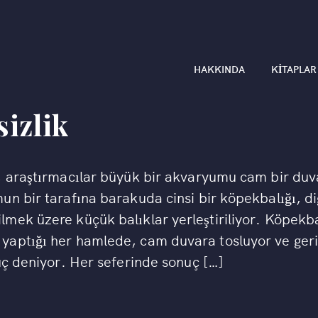
HAKKINDA
KITAPLAR
izlik
, araştırmacılar büyük bir akvaryumu cam bir duv
un bir tarafına barakuda cinsi bir köpekbalığı, d
mek üzere küçük balıklar yerleştiriliyor. Köpekba
yaptığı her hamlede, cam duvara tosluyor ve ger
üç deniyor. Her seferinde sonuç […]