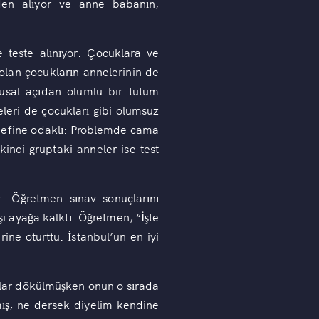
nden alıyor ve anne babanın,
e teste alınıyor. Çocuklara ve
lan çocukların annelerinin de
usal açıdan olumlu bir tutum
eleri de çocukları gibi olumsuz
hedefine odaklı: Problemde cama
İkinci gruptaki anneler ise test
r. Öğretmen sınav sonuçlarını
i ayağa kalktı. Öğretmen, “İşte
ine oturttu. İstanbul’un en iyi
ular dökülmüşken onun o sırada
mış, ne dersek diyelim kendine