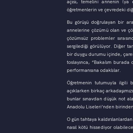
açısı, temelini annenin (ya
öğretmenlerin ve çevredeki diğer
Bu görüşü doğrulayan bir araş
annelerine çözümü olan ve çö
çözümsüz problemler sırasın
sergilediği görülüyor. Diğer t
bir duygu durumu içinde, çares
toslayınca, “Bakalım burada dah
performansına odaklılar.
Öğretmenin tutumuyla ilgili 
açıklarken birkaç arkadaşımızı
bunlar sınavdan düşük not alan
Anadolu Liseleri’nden birinden
O gün tahtaya kaldırılanlarda
nasıl kötü hissediyor olabile