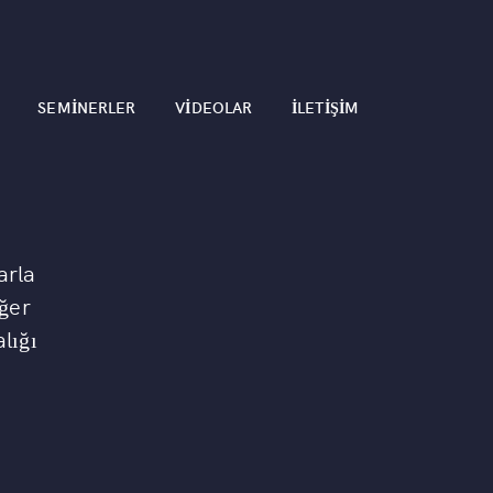
SEMINERLER
VIDEOLAR
İLETIŞIM
arla
iğer
lığı
i