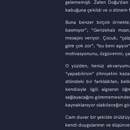
gelememişti. Zaten Doğu’dan 
kabuğuna çekildi ve o dönem fi
Buna benzer birçok örnekte
basmıyor”, “Gerizekalı mısın
mesajını veriyor. Çocuk, “ça
göre çok zor”, “bu beni aşıyo
motivasyonunu, özgüvenini, çab
O yüzden, henüz akvaryumu
“yapabilirsin” zihniyetini kaz
stilindeki bir farklılıktan, b
kendisiyle ilgili algısının
sağlayacağını görememesinden
kaynaklanıyor olabileceğini 
Cam duvar bir şekilde örüldüys
kendi duygularının ve düşüncel