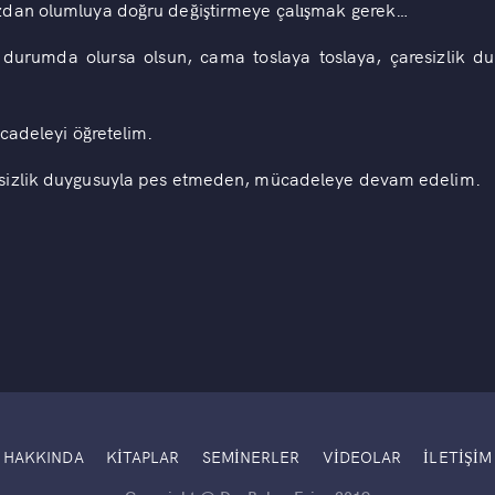
zdan olumluya doğru değiştirmeye çalışmak gerek…
 durumda olursa olsun, cama toslaya toslaya, çaresizlik d
ücadeleyi öğretelim.
sizlik duygusuyla pes etmeden, mücadeleye devam edelim.
HAKKINDA
KITAPLAR
SEMINERLER
VIDEOLAR
İLETIŞIM