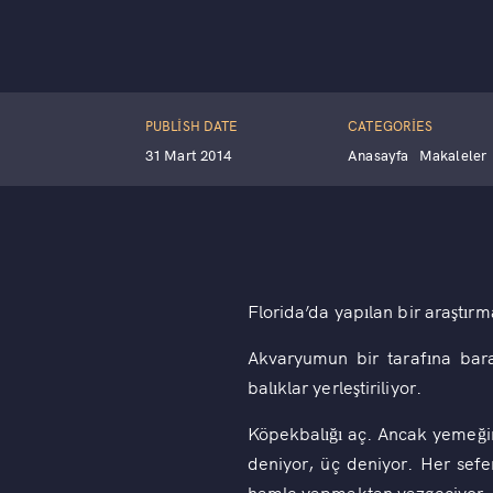
PUBLISH DATE
CATEGORIES
31 Mart 2014
Anasayfa
Makaleler
Florida’da yapılan bir araştır
Akvaryumun bir tarafına bar
balıklar yerleştiriliyor.
Köpekbalığı aç. Ancak yemeğin
deniyor, üç deniyor. Her sefe
hamle yapmaktan vazgeçiyor.