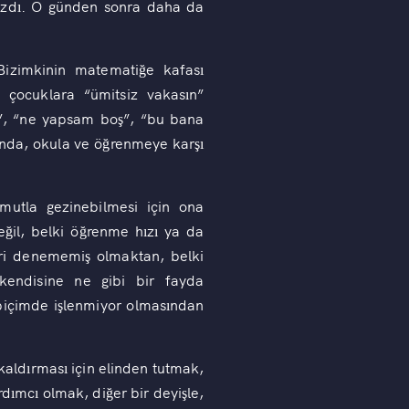
kızdı. O günden sonra daha da
izimkinin matematiğe kafası
, çocuklara “ümitsiz vakasın”
r”, “ne yapsam boş”, “bu bana
ında, okula ve öğrenmeye karşı
tla gezinebilmesi için ona
değil, belki öğrenme hızı ya da
ileri denememiş olmaktan, belki
 kendisine ne gibi bir fayda
biçimde işlenmiyor olmasından
kaldırması için elinden tutmak,
dımcı olmak, diğer bir deyişle,