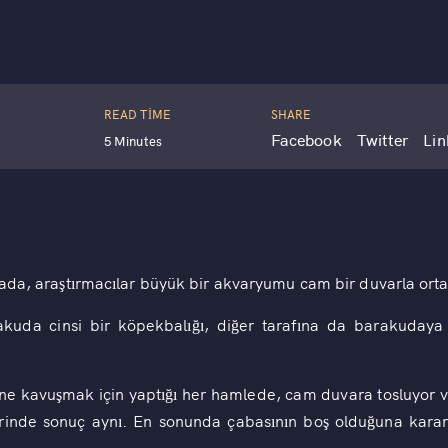
READ TIME
SHARE
Facebook
Twitter
Lin
5 Minutes
mada, araştırmacılar büyük bir akvaryumu cam bir duvarla orta
akuda cinsi bir köpekbalığı, diğer tarafına da barakuday
e kavuşmak için yaptığı her hamlede, cam duvara tosluyor ve 
rinde sonuç aynı. En sonunda çabasının boş olduğuna karar 