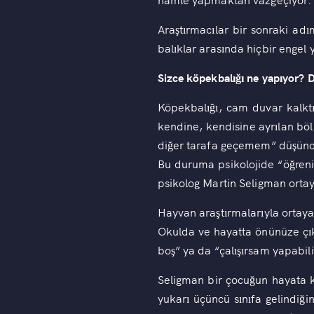
Araştırmacılar bir sonraki ad
balıklar arasında hiçbir engel 
Sizce köpekbalığı ne yapıyor? 
Köpekbalığı, cam duvar kalkt
kendine, kendisine ayrılan bö
diğer tarafa geçemem” düşünce
Bu duruma psikolojide “öğrenil
psikolog Martin Seligman ortay
Hayvan araştırmalarıyla ortaya
Okulda ve hayatta önünüze çıka
boş” ya da “çalışırsam yapabil
Seligman bir çocuğun hayata ka
yukarı üçüncü sınıfa gelindiği