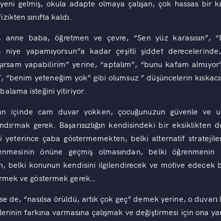
yeni gelmiş, okula adapte olmaya çalışan, çok hassas bir 
zikten sınıfta kaldı.
, anne baba, öğretmen ve çevre, “Sen yüz karasısın”, “B
, niye yapamıyorsun”a kadar çeşitli şiddet derecelerinde
lışırsam yapabilirim” yerine, “aptalım”, “bunu kafam almıyo
r”, “benim yeteneğim yok” gibi olumsuz ” düşüncelerin kıskac
alama isteğini yitiriyor.
n içinde cam duvar yokken, çocuğunuzun güvenle ve umu
andırmak gerek. Başarısızlığın kendisindeki bir eksiklikten 
elki yeterince çaba göstermemekten, belki alternatif stratej
 öğrenmesinin önüne geçmiş olmasından, belki öğrenmenin
, belki konunun kendisini ilgilendirecek ve motive edecek 
görmek ve göstermek gerek…
e de, “nasılsa örüldü, artık çok geç” demek yerine, o duvarı 
erinin farkına varmasına çalışmak ve değiştirmesi için ona yar